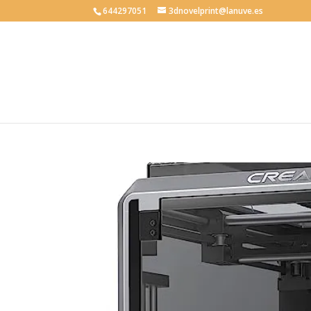
644297051
3dnovelprint@lanuve.es