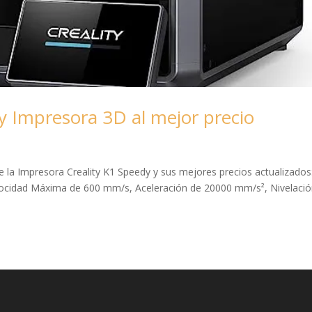
y Impresora 3D al mejor precio
e la Impresora Creality K1 Speedy y sus mejores precios actualizados
elocidad Máxima de 600 mm/s, Aceleración de 20000 mm/s², Nivelaci