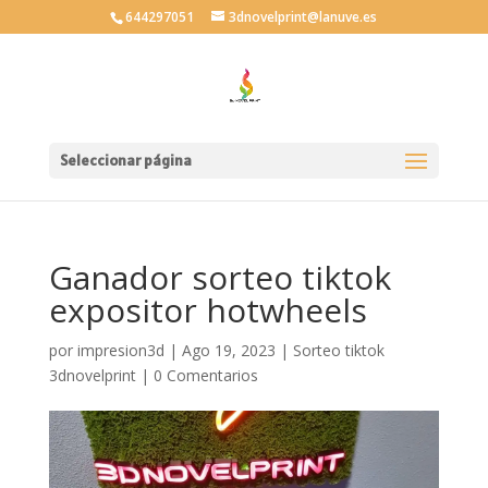
644297051
3dnovelprint@lanuve.es
Seleccionar página
Ganador sorteo tiktok
expositor hotwheels
por
impresion3d
|
Ago 19, 2023
|
Sorteo tiktok
3dnovelprint
|
0 Comentarios