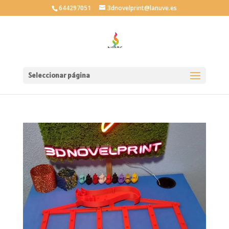
644297051
3dnovelprint@lanuve.es
Seleccionar página