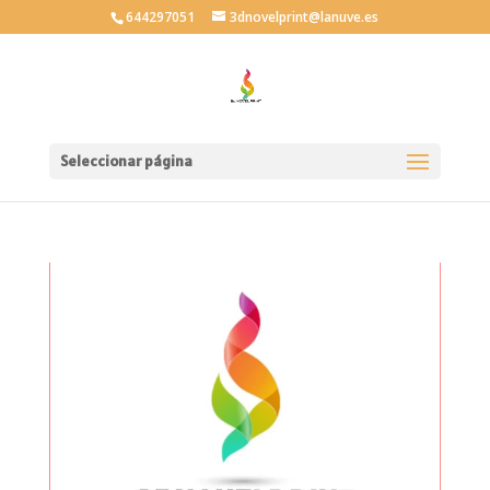
644297051
3dnovelprint@lanuve.es
Seleccionar página