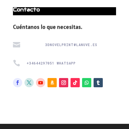
Contacto
Cuéntanos lo que necesitas.

3DNOVELPRINT@LANUVE.ES

+34644297051 WHATSAPP