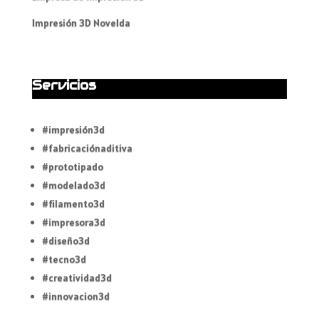
Impresión 3D Novelda
Servicios
#impresión3d
#fabricaciónaditiva
#prototipado
#modelado3d
#filamento3d
#impresora3d
#diseño3d
#tecno3d
#creatividad3d
#innovacion3d