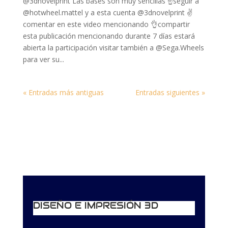
@3dnovelprint Las bases son muy sencillas ☝️seguir a
@hotwheel.mattel y a esta cuenta @3dnovelprint ✌️
comentar en este video mencionando 👌compartir
esta publicación mencionando durante 7 días estará
abierta la participación visitar también a @Sega.Wheels
para ver su...
« Entradas más antiguas
Entradas siguientes »
DISEÑO E IMPRESIÓN 3D